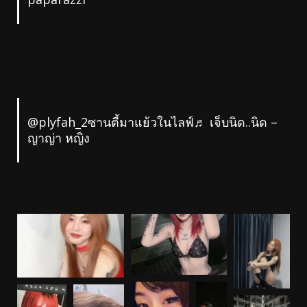
@plyfah_2
ซานตี้มาแย้วในไลฟ์
♬ เจ็บนิด..นิด –
ญาญ่า หญิง