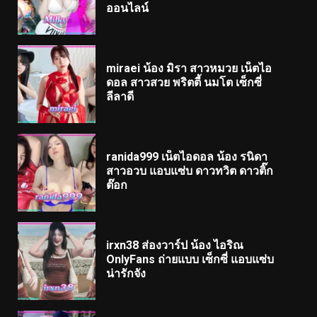
ออนไลน์
miraei น้อง มิรา สาวหมวย เน็ตไอ
ดอล สาวสวย พริตตี้ นมโต เซ็กซี่
ลีลาดี
ranida999 เน็ตไอดอล น้อง รนิดา
สาวอวบ แอบแซ่บ ดาวทวิต ดาวติ๊ก
ต๊อก
irxn38 ส่องวาร์ป น้อง ไอริณ
OnlyFans ถ่ายแบบ เซ็กซี่ แอบแซ่บ
น่ารักจัง