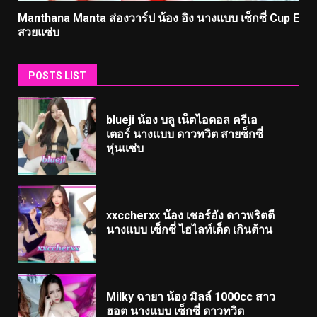
Manthana Manta ส่องวาร์ป น้อง อิง นางแบบ เซ็กซี่ Cup E
สวยแซ่บ
POSTS LIST
blueji น้อง บลู เน็ตไอดอล ครีเอ
เตอร์ นางแบบ ดาวทวิต สายซ็กซี่
หุ่นแซ่บ
xxccherxx น้อง เชอร์อัง ดาวพริตตี้
นางแบบ เซ็กซี่ ไฮไลท์เด็ด เกินต้าน
Milky ฉายา น้อง มิลล์ 1000cc สาว
ฮอต นางแบบ เซ็กซี่ ดาวทวิต