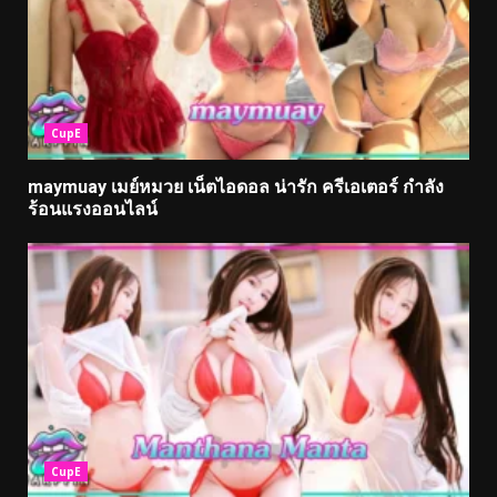
CupE
maymuay เมย์หมวย เน็ตไอดอล น่ารัก ครีเอเตอร์ กำลัง
ร้อนแรงออนไลน์
CupE