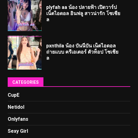
plyfah aa น้อง ปลายฟ้า เปิดวาร์ป
เน็ตไอดอล อินฟลู สาวน่ารัก โซเชีย
ล
pxnthila น้อง บันนี่บัน เน็ตไอดอล
ถ่ายแบบ ครีเอเตอร์ ตัวท็อป โซเชีย
ล
CATEGORIES
CupE
Netidol
Onlyfans
Sexy Girl