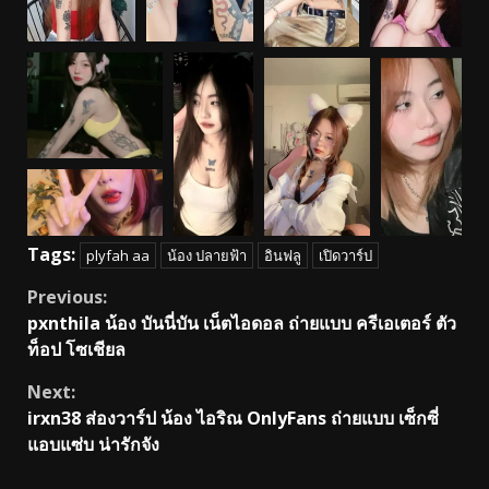
Tags:
plyfah aa
น้อง ปลายฟ้า
อินฟลู
เปิดวาร์ป
Continue
Previous:
pxnthila น้อง บันนี่บัน เน็ตไอดอล ถ่ายแบบ ครีเอเตอร์ ตัว
Reading
ท็อป โซเชียล
Next:
irxn38 ส่องวาร์ป น้อง ไอริณ OnlyFans ถ่ายแบบ เซ็กซี่
แอบแซ่บ น่ารักจัง